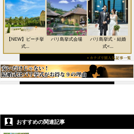
【NEW】ビーチ挙
バリ島挙式会場
バリ島挙式・結婚
式...
式<...
おすすめの関連記事