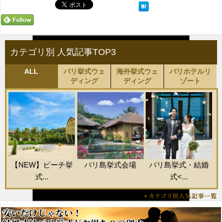
カテゴリ別 人気記事TOP3
ALL
バリ挙式ウェ
海外挙式ウェ
バリホテルリ
ディング
ディング
ゾート
【NEW】ビーチ挙
バリ島挙式会場
バリ島挙式・結婚
式...
式<...