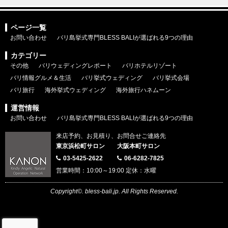
ページ一覧
お問い合わせ
バリ島挙式専門BLESS BALIが選ばれる9つの理由
カテゴリー
その他
バリウェディングレポート
バリホテルリゾート
バリ情報グルメ＆生活
バリ挙式ウェディング
バリ挙式会場
バリ旅行
海外挙式ウェディング
海外旅行ハネムーン
運営情報
お問い合わせ
バリ島挙式専門BLESS BALIが選ばれる9つの理由
来店予約、お見積り、お問合せご連絡先
東京浜松町サロン
大阪本町サロン
03-5425-2622
06-6282-7825
営業時間：10:00～19:00 定休：水曜
Copyright©. bless-bali.jp. All Rights Reserved.