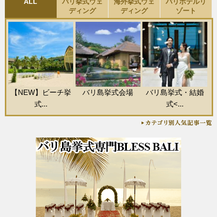
ALL
バリ挙式ウェ
海外挙式ウェ
バリホテルリ
ディング
ディング
ゾート
【NEW】ビーチ挙
バリ島挙式会場
バリ島挙式・結婚
式...
式<...