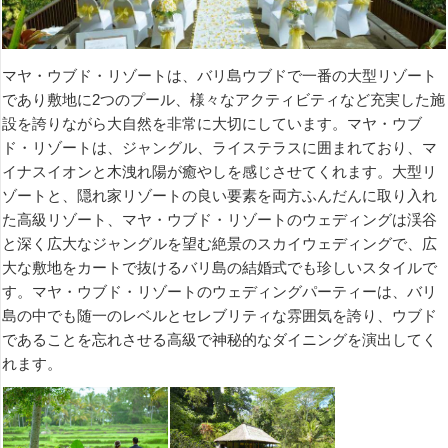
マヤ・ウブド・リゾートは、バリ島ウブドで一番の大型リゾート
であり敷地に2つのプール、様々なアクティビティなど充実した施
設を誇りながら大自然を非常に大切にしています。マヤ・ウブ
ド・リゾートは、ジャングル、ライステラスに囲まれており、マ
イナスイオンと木洩れ陽が癒やしを感じさせてくれます。大型リ
ゾートと、隠れ家リゾートの良い要素を両方ふんだんに取り入れ
た高級リゾート、マヤ・ウブド・リゾートのウェディングは渓谷
と深く広大なジャングルを望む絶景のスカイウェディングで、広
大な敷地をカートで抜けるバリ島の結婚式でも珍しいスタイルで
す。マヤ・ウブド・リゾートのウェディングパーティーは、バリ
島の中でも随一のレベルとセレブリティな雰囲気を誇り、ウブド
であることを忘れさせる高級で神秘的なダイニングを演出してく
れます。