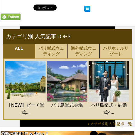
カテゴリ別 人気記事TOP3
ALL
バリ挙式ウェ
海外挙式ウェ
バリホテルリ
ディング
ディング
ゾート
【NEW】ビーチ挙
バリ島挙式会場
バリ島挙式・結婚
式...
式<...