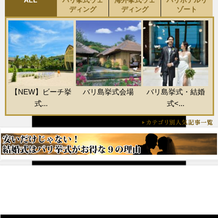
ALL
バリ挙式ウェ
海外挙式ウェ
バリホテルリ
ディング
ディング
ゾート
【NEW】ビーチ挙
バリ島挙式会場
バリ島挙式・結婚
式...
式<...