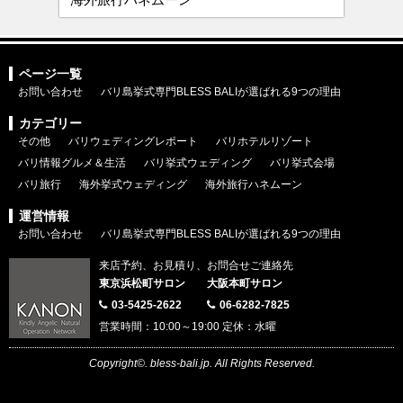
ページ一覧
お問い合わせ
バリ島挙式専門BLESS BALIが選ばれる9つの理由
カテゴリー
その他
バリウェディングレポート
バリホテルリゾート
バリ情報グルメ＆生活
バリ挙式ウェディング
バリ挙式会場
バリ旅行
海外挙式ウェディング
海外旅行ハネムーン
運営情報
お問い合わせ
バリ島挙式専門BLESS BALIが選ばれる9つの理由
来店予約、お見積り、お問合せご連絡先
東京浜松町サロン
大阪本町サロン
03-5425-2622
06-6282-7825
営業時間：10:00～19:00 定休：水曜
Copyright©. bless-bali.jp. All Rights Reserved.