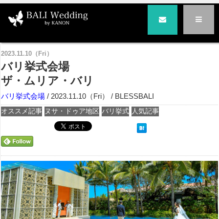
バリ島の結婚式とハネムーンはバリ挙式専門BLESS BALI|ブレス・バリ
>
バリ挙式会場
> バリ挙式会場
ザ・ムリア・バリ
2023.11.10（Fri）
バリ挙式会場
ザ・ムリア・バリ
バリ挙式会場
/ 2023.11.10（Fri） / BLESSBALI
オススメ記事
ヌサ・ドゥア地区
バリ挙式
人気記事