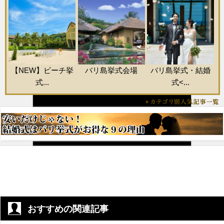
【NEW】ビーチ挙
バリ島挙式会場
バリ島挙式・結婚
式...
式<...
おすすめの関連記事