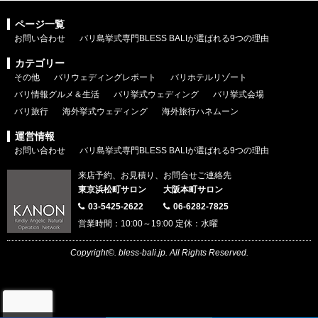
ページ一覧
お問い合わせ
バリ島挙式専門BLESS BALIが選ばれる9つの理由
カテゴリー
その他
バリウェディングレポート
バリホテルリゾート
バリ情報グルメ＆生活
バリ挙式ウェディング
バリ挙式会場
バリ旅行
海外挙式ウェディング
海外旅行ハネムーン
運営情報
お問い合わせ
バリ島挙式専門BLESS BALIが選ばれる9つの理由
来店予約、お見積り、お問合せご連絡先
東京浜松町サロン
大阪本町サロン
03-5425-2622
06-6282-7825
営業時間：10:00～19:00 定休：水曜
Copyright©. bless-bali.jp. All Rights Reserved.